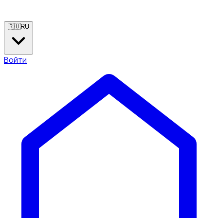
🇷🇺
RU
Войти