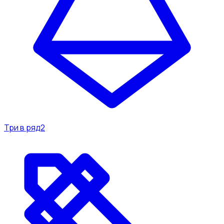
Три в ряд
2