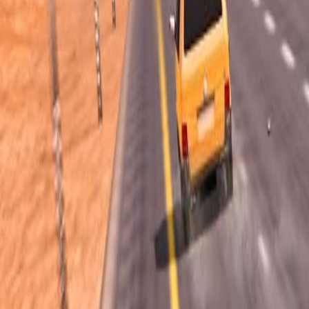
Blitz
Play
Simulação
Quebra-cabeça
Corrida
Tiro
Aventura
Esportes