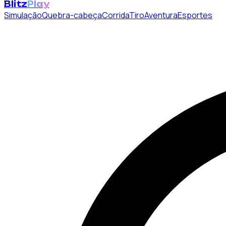
Blitz
Play
Simulação
Quebra-cabeça
Corrida
Tiro
Aventura
Esportes