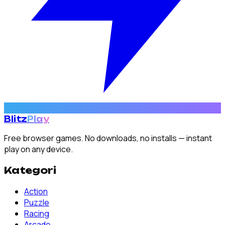
Blitz
Play
Free browser games. No downloads, no installs — instant
play on any device.
Kategori
Action
Puzzle
Racing
Arcade