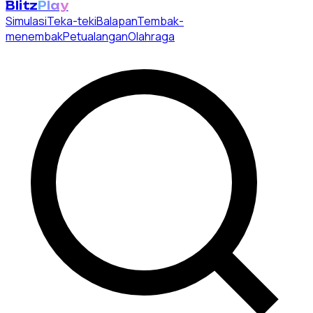
Blitz
Play
Simulasi
Teka-teki
Balapan
Tembak-
menembak
Petualangan
Olahraga