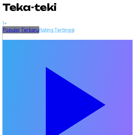
Teka-teki
1
+
Populer
Terbaru
Rating Tertinggi