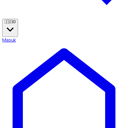
🇮🇩
ID
Masuk