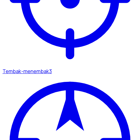
Tembak-menembak
3